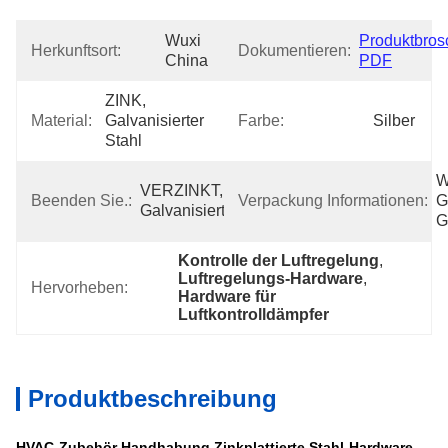
Wuxi 
Produktbrosc
Herkunftsort:
Dokumentieren:
China
PDF
ZINK, 
Material:
Galvanisierter 
Farbe:
Silber
Stahl
W
VERZINKT, 
Beenden Sie.:
Verpackung Informationen:
G
Galvanisiert
G
Kontrolle der Luftregelung
, 
Luftregelungs-Hardware
, 
Hervorheben:
Hardware für 
Luftkontrolldämpfer
Produktbeschreibung
HVAC-Zubehör Handhabung Zinkplattierte Stahl-Hardware