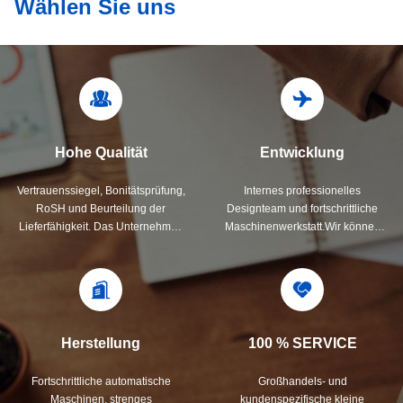
Wählen Sie uns
Hohe Qualität
Entwicklung
Vertrauenssiegel, Bonitätsprüfung,
Internes professionelles
RoSH und Beurteilung der
Designteam und fortschrittliche
Lieferfähigkeit. Das Unternehmen
Maschinenwerkstatt.Wir können
verfügt über ein strenges
bei der Entwicklung der von Ihnen
Qualitätskontrollsystem und ein
benötigten Produkte
professionelles Testlabor.
zusammenarbeiten.
Herstellung
100 % SERVICE
Fortschrittliche automatische
Großhandels- und
Maschinen, strenges
kundenspezifische kleine