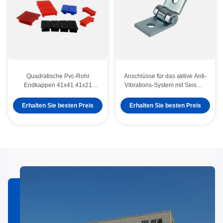
Quadratische Pvc-Rohr
Anschlüsse für das aktive Anti-
Endkappen 41x41 41x21
Vibrations-System mit Seismic
41x62 Interpolant
Connector Style 41x52x6mm
Steckerkappe Abdeckung
Erhalten Sie besten Preis
Erhalten Sie besten Preis