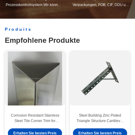
Prozesskontrollsystem.Wir können
Verpackungen, FOB, CIF, DDU und
alle elektrischen Anschlüsse über
DDP. Lassen Sie uns Ihnen helfen,
Ihren Bedarf hinaus herstellen.
die beste Lösung für all Ihre
Sorgen zu finden.
Produits
Empfohlene Produkte
Corrosion Resistant Stainless
Steel Building Zinc Plated
Steel Tile Corner Trim for
Triangle Structure Cantilever
Weather and Wear Protection
Bracket for Venetian Blind
Erhalten Sie besten Preis
Erhalten Sie besten Preis