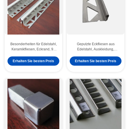
Besonderheiten für Edelstahl,
Geputzte Eckfliesen aus
Keramikfliesen, Eckrand, 90
Edelstahl, Auskleidung,
Grad, 10 mm, 12 mm
Wanddekoration, L-Profil
poliert
Erhalten Sie besten Preis
Erhalten Sie besten Preis