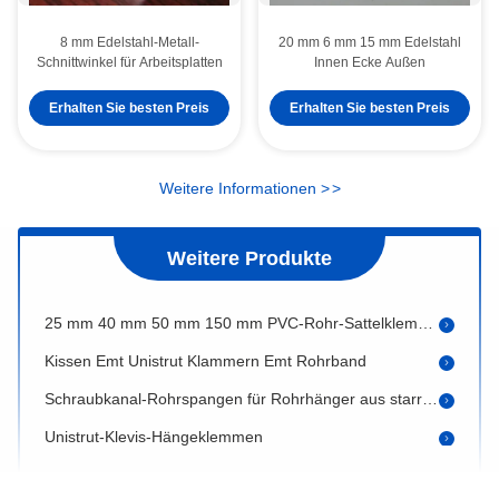
8 mm Edelstahl-Metall-
20 mm 6 mm 15 mm Edelstahl
Schnittwinkel für Arbeitsplatten
Innen Ecke Außen
Erhalten Sie besten Preis
Erhalten Sie besten Preis
4" Doppelstück-Kohlenstoffstahl-Schwerlast-Hängende Kanalrohrklemme
Vollständige Bandbreite 167-170mm 6" Schwerlast-Kohlenstoffstahlrohrklemmen
Weitere Informationen
>
>
Metallstandard Split Ring Pipe Hanger Clamp
Rohrspangen aus Edelstahl mit Gummi-Grommet-Behältungen und Gurtstütze
Weitere Produkte
Halbkreis Halbrunde Rohrspangen Aluminium
25 mm 40 mm 50 mm 150 mm PVC-Rohr-Sattelklemme für Kupferrohr SD Einzelstück
Kissen Emt Unistrut Klammern Emt Rohrband
Schraubkanal-Rohrspangen für Rohrhänger aus starrem Stahl
Unistrut-Klevis-Hängeklemmen
Schwere Sattelrohrklemmen 50 mm 63 mm
Unistrut-C-Purlin-Klammern für Gießstabverzinkte M10-Nuss