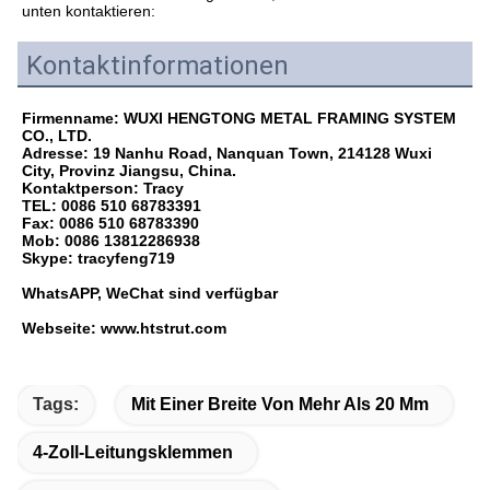
unten kontaktieren:
Kontaktinformationen
Firmenname: WUXI HENGTONG METAL FRAMING SYSTEM 
CO., LTD.
Adresse: 19 Nanhu Road, Nanquan Town, 214128 Wuxi 
City, Provinz Jiangsu, China.
Kontaktperson: Tracy
TEL: 0086 510 68783391
Fax: 0086 510 68783390
Mob: 0086 13812286938
Skype: tracyfeng719
WhatsAPP, WeChat sind verfügbar
Webseite: www.htstrut.com
Tags:
Mit Einer Breite Von Mehr Als 20 Mm
4-Zoll-Leitungsklemmen