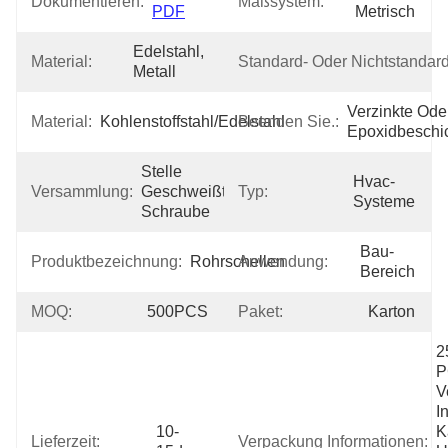
Dokumentieren:
Maßsystem:
PDF
Metrisch
Edelstahl, 
Material:
Standard- Oder Nichtstandardi
Metall
Verzinkte Oder
Material:
Kohlenstoffstahl/Edelstahl
Beenden Sie.:
Epoxidbeschi
Stelle 
Hvac-
Versammlung:
Geschweißte 
Typ:
Systeme
Schraube
Bau-
Produktbezeichnung:
Rohrschellen
Anwendung:
Bereich
MOQ:
500PCS
Paket:
Karton
2
P
V
I
10-
K
Lieferzeit:
Verpackung Informationen: