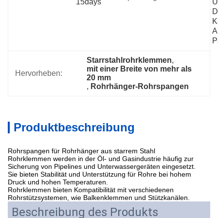
15days
U
D
K
Au
P
Starrstahlrohrklemmen
, 
mit einer Breite von mehr als 
Hervorheben:
20 mm
, 
Rohrhänger-Rohrspangen
Produktbeschreibung
Rohrspangen für Rohrhänger aus starrem Stahl
Rohrklemmen werden in der Öl- und Gasindustrie häufig zur
Sicherung von Pipelines und Unterwassergeräten eingesetzt.
Sie bieten Stabilität und Unterstützung für Rohre bei hohem
Druck und hohen Temperaturen.
Rohrklemmen bieten Kompatibilität mit verschiedenen
Rohrstützsystemen, wie Balkenklemmen und Stützkanälen.
Beschreibung des Produkts