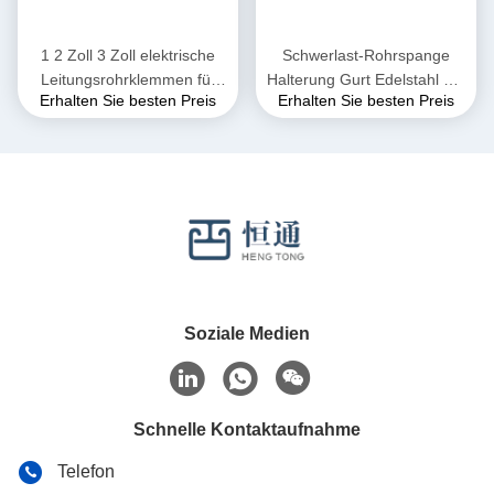
1 2 Zoll 3 Zoll elektrische
Schwerlast-Rohrspange
Leitungsrohrklemmen für
Halterung Gurt Edelstahl Ein
Erhalten Sie besten Preis
Erhalten Sie besten Preis
Sanitäranlagen
Loch 59-62mm 2 Zoll
Soziale Medien
Schnelle Kontaktaufnahme
Telefon