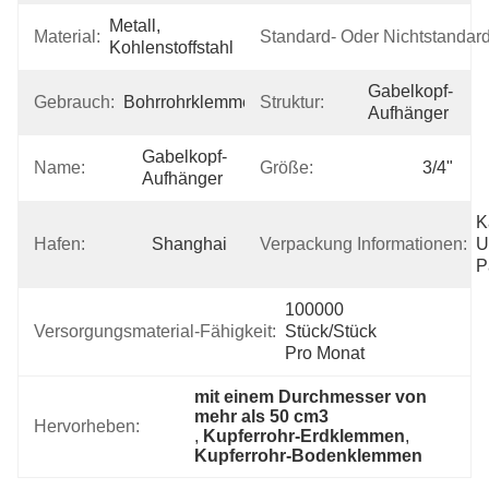
Metall, 
Material:
Standard- Oder Nichtstandardi
Kohlenstoffstahl
Gabelkopf-
Gebrauch:
Bohrrohrklemme
Struktur:
Aufhänger
Gabelkopf-
Name:
Größe:
3/4"
Aufhänger
K
Hafen:
Shanghai
Verpackung Informationen:
U
P
100000 
Versorgungsmaterial-Fähigkeit:
Stück/Stück 
Pro Monat
mit einem Durchmesser von 
mehr als 50 cm3
Hervorheben:
, 
Kupferrohr-Erdklemmen
, 
Kupferrohr-Bodenklemmen