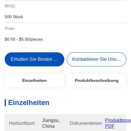
MOQ:
500 Stück
Preis:
$0.50 - $5.00/pieces
Erhalten Sie Besten Preis
Kontaktieren Sie Uns Jetzt
Einzelheiten
Produktbeschreibung
Einzelheiten
Jiangsu, 
Produktbrosc
Herkunftsort:
Dokumentieren:
China
PDF