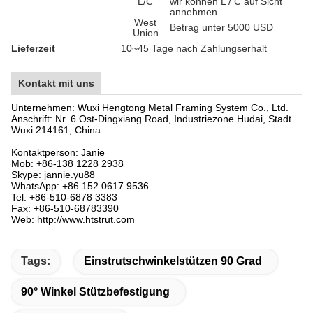
L/C
wir können L / C auf Sicht
annehmen
West
Betrag unter 5000 USD
Union
Lieferzeit
10~45 Tage nach Zahlungserhalt
Kontakt mit uns
Unternehmen: Wuxi Hengtong Metal Framing System Co., Ltd.
Anschrift: Nr. 6 Ost-Dingxiang Road, Industriezone Hudai, Stadt
Wuxi 214161, China
Kontaktperson: Janie
Mob: +86-138 1228 2938
Skype: jannie.yu88
WhatsApp: +86 152 0617 9536
Tel: +86-510-6878 3383
Fax: +86-510-68783390
Web: http://www.htstrut.com
Tags:
Einstrutschwinkelstützen 90 Grad
90° Winkel Stützbefestigung