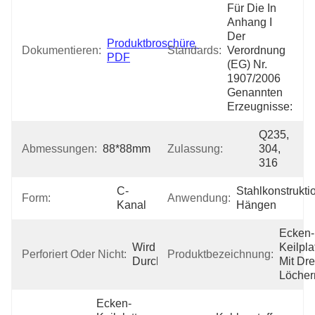
Für Die In 
Anhang I 
Der 
Produktbroschüre 
Dokumentieren:
Standards:
Verordnung 
PDF
(EG) Nr. 
1907/2006 
Genannten 
Erzeugnisse:
Q235, 
Abmessungen:
88*88mm
Zulassung:
304, 
316
C-
Stahlkonstrukti
Form:
Anwendung:
Kanal
Hängen
Ecken-
Wird 
Keilplat
Perforiert Oder Nicht:
Produktbezeichnung:
Durchlöchert
Mit Drei
Löcher
Ecken-