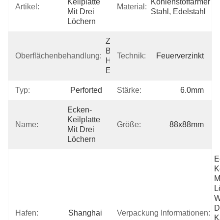
Keilplatte 
Kohlenstoffarmer 
Artikel:
Material:
Mit Drei 
Stahl, Edelstahl
Löchern
Z.B. 
Beschichtete 
Oberflächenbehandlung:
Technik:
Feuerverzinkt
HDG, 
Energie
Typ:
Perforted
Stärke:
6.0mm
Ecken-
Keilplatte 
Name:
Größe:
88x88mm
Mit Drei 
Löchern
E
K
M
L
W
D
Hafen:
Shanghai
Verpackung Informationen:
K