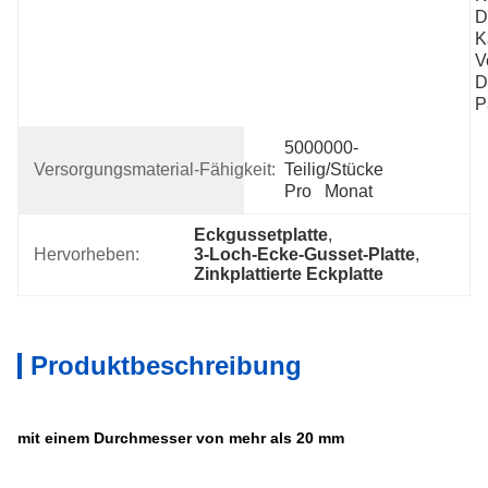
D
K
V
D
P
5000000-
Versorgungsmaterial-Fähigkeit:
Teilig/Stücke 
Pro   Monat
Eckgussetplatte
, 
Hervorheben:
3-Loch-Ecke-Gusset-Platte
, 
Zinkplattierte Eckplatte
Produktbeschreibung
mit einem Durchmesser von mehr als 20 mm