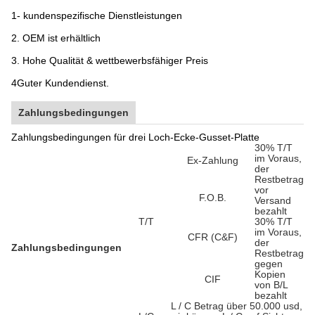
1- kundenspezifische Dienstleistungen
2. OEM ist erhältlich
3. Hohe Qualität & wettbewerbsfähiger Preis
4Guter Kundendienst.
Zahlungsbedingungen
Zahlungsbedingungen für drei Loch-Ecke-Gusset-Platte
30% T/T
im Voraus,
Ex-Zahlung
der
Restbetrag
vor
F.O.B.
Versand
bezahlt
T/T
30% T/T
im Voraus,
CFR (C&F)
der
Zahlungsbedingungen
Restbetrag
gegen
Kopien
CIF
von B/L
bezahlt
L / C Betrag über 50.000 usd,