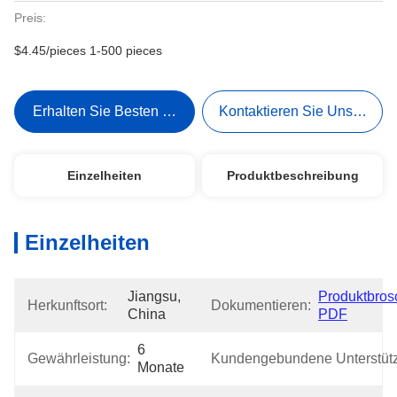
Preis:
$4.45/pieces 1-500 pieces
Erhalten Sie Besten Preis
Kontaktieren Sie Uns Jetzt
Einzelheiten
Produktbeschreibung
Einzelheiten
Jiangsu, 
Produktbrosc
Herkunftsort:
Dokumentieren:
China
PDF
6 
Gewährleistung:
Kundengebundene Unterstüt
Monate