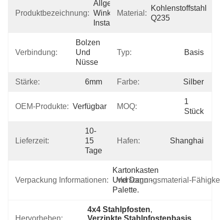
Allgemeine 
Kohlenstoffstahl 
Produktbezeichnung:
Winkel-
Material:
Q235
Installationen
Bolzen 
Verbindung:
Und 
Typ:
Basis
Nüsse
Stärke:
6mm
Farbe:
Silber
1 
OEM-Produkte:
Verfügbar
MOQ:
Stück
10-
Lieferzeit:
15 
Hafen:
Shanghai
Tage
Kartonkasten 
Verpackung Informationen:
Und Dann -
Versorgungsmaterial-Fähigkei
Palette.
4x4 Stahlpfosten
, 
Hervorheben:
Verzinkte Stahlpfostenbasis
, 