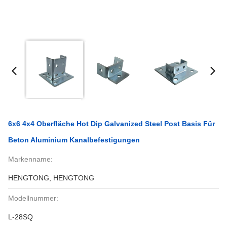
6x6 4x4 Oberfläche Hot Dip Galvanized Steel Post Basis Für
Beton Aluminium Kanalbefestigungen
Markenname:
HENGTONG, HENGTONG
Modellnummer:
L-28SQ