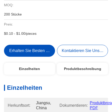
MOQ:
200 Stücke
Preis:
$0.10 - $1.00/pieces
Erhalten Sie Besten Preis
Kontaktieren Sie Uns Jetzt
Einzelheiten
Produktbeschreibung
Einzelheiten
Jiangsu, 
Produktbrosc
Herkunftsort:
Dokumentieren:
China
PDF