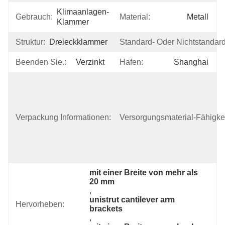
Klimaanlagen-
Gebrauch:
Material:
Metall
Klammer
Struktur:
Dreieckklammer
Standard- Oder Nichtstandardi
Beenden Sie.:
Verzinkt
Hafen:
Shanghai
Verpackt In 
Den Kartonen 
Und In Den 
Speziellen 
Verpackung Informationen:
Versorgungsmaterial-Fähigkei
Paketen 
Entsprechend 
Dem Antrag 
Der Kunden.
mit einer Breite von mehr als 
20 mm
, 
unistrut cantilever arm 
Hervorheben:
brackets
, 