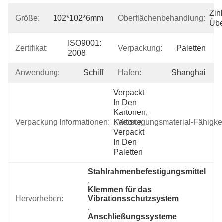
Zin
Größe:
102*102*6mm
Oberflächenbehandlung:
Üb
ISO9001: 
Zertifikat:
Verpackung:
Paletten
2008
Anwendung:
Schiff
Hafen:
Shanghai
Verpackt 
In Den 
Kartonen, 
Verpackung Informationen:
Kartone 
Versorgungsmaterial-Fähigkei
Verpackt 
In Den 
Paletten
Stahlrahmenbefestigungsmittel
, 
Klemmen für das 
Hervorheben:
Vibrationsschutzsystem
, 
Anschließungssysteme 