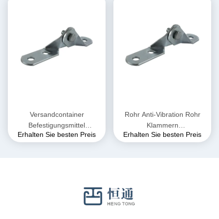
Versandcontainer
Rohr Anti-Vibration Rohr
Befestigungsmittel
Klammern
Erhalten Sie besten Preis
Erhalten Sie besten Preis
Kohlenstoffstahl Klammer
Befestigungsmittel Klemmen
Antivibrationssystem
Multi-Style Hardware
Automotive
Werkzeuge Kohlenstoffstahl