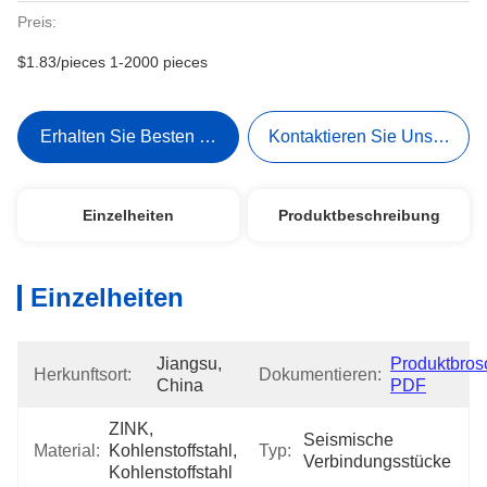
Preis:
$1.83/pieces 1-2000 pieces
Erhalten Sie Besten Preis
Kontaktieren Sie Uns Jetzt
Einzelheiten
Produktbeschreibung
Einzelheiten
Jiangsu, 
Produktbrosc
Herkunftsort:
Dokumentieren:
China
PDF
ZINK, 
Seismische 
Material:
Kohlenstoffstahl, 
Typ:
Verbindungsstücke
Kohlenstoffstahl