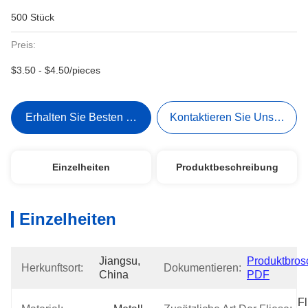
500 Stück
Preis:
$3.50 - $4.50/pieces
Erhalten Sie Besten Preis
Kontaktieren Sie Uns Jetzt
Einzelheiten
Produktbeschreibung
Einzelheiten
Jiangsu, 
Produktbrosc
Herkunftsort:
Dokumentieren:
China
PDF
Fl