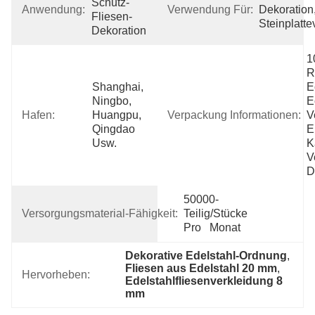
Schutz-
Anwendung:
Verwendung Für:
Dekoration,
Fliesen-
Steinplatt
Dekoration
1
R
Shanghai, 
E
Ningbo, 
E
Hafen:
Huangpu, 
Verpackung Informationen:
V
Qingdao 
E
Usw.
K
V
D
50000-
Versorgungsmaterial-Fähigkeit:
Teilig/Stücke 
Pro   Monat
Dekorative Edelstahl-Ordnung
, 
Fliesen aus Edelstahl 20 mm
, 
Hervorheben:
Edelstahlfliesenverkleidung 8 
mm