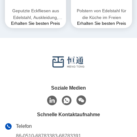
Geputzte Eckfliesen aus
Polstern von Edelstahl für
Edelstahl, Auskleidung,
die Küche im Freien
Erhalten Sie besten Preis
Erhalten Sie besten Preis
Wanddekoration, L-Profil
poliert
Soziale Medien
Schnelle Kontaktaufnahme
Telefon
86-0510-68783383-68783391