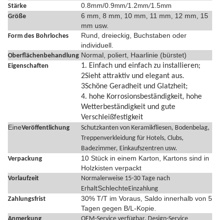
0.8mm/0.9
1.2
1.5
Stärke
mm/
mm/
mm
6 mm, 8 mm, 10 mm, 11 mm, 12 mm, 15
Größe
mm usw.
Rund, dreieckig, Buchstaben oder
Form des Bohrloches
individuell.
Normal, poliert, Haarlinie (bürstet)
Oberflächenbehandlung
1. Einfach und einfach zu installieren;
Eigenschaften
2Sieht attraktiv und elegant aus.
3Schöne Geradheit und Glatzheit;
4. hohe Korrosionsbeständigkeit, hohe
Wetterbeständigkeit und gute
Verschleißfestigkeit
Eine
Veröffentlichung
Schutzkanten von Keramikfliesen, Bodenbelag,
Treppenverkleidung für Hotels, Clubs,
Badezimmer, Einkaufszentren usw.
10 Stück in einem Karton, Kartons sind in
Verpackung
Holzkisten verpackt
Vorlaufzeit
Normalerweise 15-30 Tage nach
Schlechte
Erhalt
Einzahlung
30% T/T im Voraus, Saldo innerhalb von 5
Zahlungsfrist
Tagen gegen B/L-Kopie.
Anmerkung
OEM-Service verfügbar, Design-Service