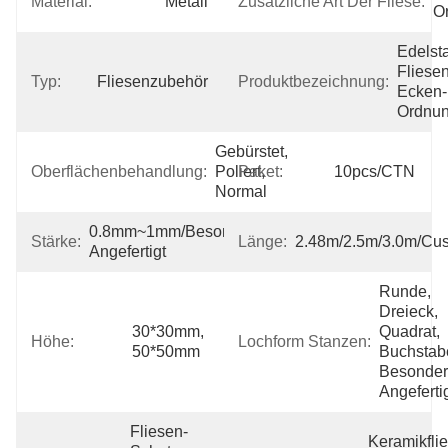
Material:
Metall
Zusätzliche Art Der Fliese:
O
Edelsta
Fliesen
Typ:
Fliesenzubehör
Produktbezeichnung:
Ecken-
Ordnu
Gebürstet, 
Oberflächenbehandlung:
Poliert, 
Paket:
10pcs/CTN
Normal
0.8mm~1mm/besonders 
Stärke:
Länge:
2.48m/2.5m/3.0m/Cu
Angefertigt
Runde, 
Dreieck, 
30*30mm, 
Quadrat, 
Höhe:
Lochform Stanzen:
50*50mm
Buchstabe
Besonder
Angeferti
Fliesen-
Keramikfli