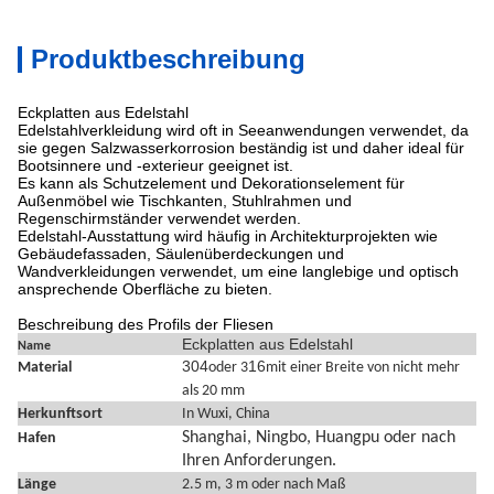
Produktbeschreibung
Eckplatten aus Edelstahl
Edelstahlverkleidung wird oft in Seeanwendungen verwendet, da
sie gegen Salzwasserkorrosion beständig ist und daher ideal für
Bootsinnere und -exterieur geeignet ist.
Es kann als Schutzelement und Dekorationselement für
Außenmöbel wie Tischkanten, Stuhlrahmen und
Regenschirmständer verwendet werden.
Edelstahl-Ausstattung wird häufig in Architekturprojekten wie
Gebäudefassaden, Säulenüberdeckungen und
Wandverkleidungen verwendet, um eine langlebige und optisch
ansprechende Oberfläche zu bieten.
Beschreibung des Profils der Fliesen
Eckplatten aus Edelstahl
Name
304
16
Material
oder 3
mit einer Breite von nicht mehr
als 20 mm
Herkunftsort
In Wuxi
, China
Shanghai, Ningbo, Huangpu oder nach
Hafen
Ihren Anforderungen.
Länge
2.5 m, 3 m oder nach Maß