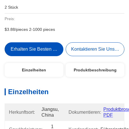
2 Stück
Preis:
$3.88/pieces 2-1000 pieces
Erhalten Sie Besten Preis
Kontaktieren Sie Uns Jetzt
Einzelheiten
Produktbeschreibung
Einzelheiten
Jiangsu, 
Produktbrosc
Herkunftsort:
Dokumentieren:
China
PDF
1 