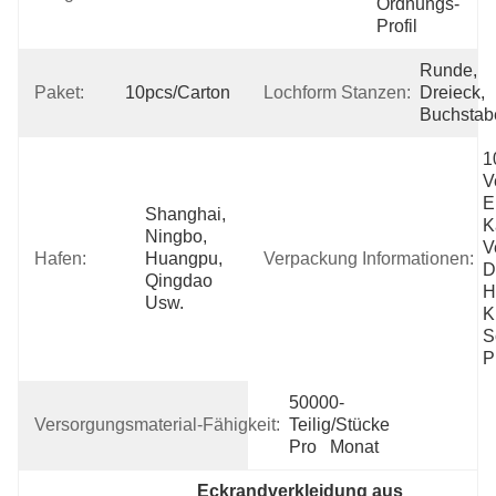
Ordnungs-
Profil
Runde, 
Paket:
10pcs/carton
Lochform Stanzen:
Dreieck, 
Buchstab
1
V
E
Shanghai, 
K
Ningbo, 
V
Hafen:
Huangpu, 
Verpackung Informationen:
D
Qingdao 
H
Usw.
K
S
P
50000-
Versorgungsmaterial-Fähigkeit:
Teilig/Stücke 
Pro   Monat
Eckrandverkleidung aus 