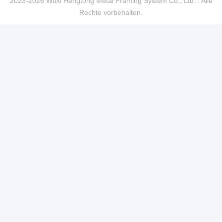
2023-2026 Wuxi Hengtong Metal Framing System Co., Ltd. . Alle
Rechte vorbehalten.