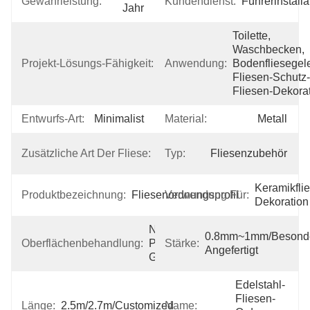
Gewährleistung:
Kundendienst:
Führerinstalla
Jahr
Toilette, 
Waschbecken, 
Projekt-Lösungs-Fähigkeit:
Grafikdesign
Anwendung:
Bodenfliesegele
Fliesen-Schutz-
Fliesen-Dekora
Entwurfs-Art:
Minimalist
Material:
Metall
Fliesen-
Zusätzliche Art Der Fliese:
Typ:
Fliesenzubehör
Ordnungen
Keramikfli
Produktbezeichnung:
Fliesenordnungsprofil
Verwendung Für:
Dekoration
Normal, 
0.8mm~1mm/besonde
Oberflächenbehandlung:
Polier, 
Stärke:
Angefertigt
Gebürstet
Edelstahl-
Fliesen-
Länge:
2.5m/2.7m/Customized
Name: