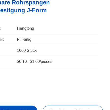
lbare Rohrspangen
festigung J-Form
:
Hengtong
r:
PH-artig
1000 Stück
$0.10 - $1.00/pieces